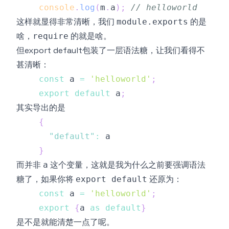
console
.
log
(
m
.
a
)
;
// helloworld
这样就显得非常清晰，我们
的是
module.exports
啥，
的就是啥。
require
但export default包装了一层语法糖，让我们看得不
甚清晰：
const
 a 
=
'helloworld'
;
export
default
 a
;
其实导出的是
{
"default"
:
}
而并非
这个变量，这就是我为什么之前要强调语法
a
糖了，如果你将
还原为：
export default
const
 a 
=
'helloworld'
;
export
{
a 
as
default
}
是不是就能清楚一点了呢。