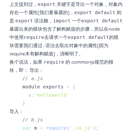
上文提到过，
关键字是导出一个对象，对象内
export
存在一个属性(我们要暴露的)，
则
export default
是
语法糖，
一个
export
import
export default
暴露出来的模块包含了解构赋值的步骤，所以在node
中使用
去请求一个
的模
require
export default
块需要我们通过
语法去取出对象中的属性(因为
.
require木有解构赋值)，清晰明了。
换个说法，如果
的 commonjs规范的模
require
块，即： 导出：
// a.js
    module
.
exports
=
{
a
:
'helloworld'
}
导入：
// b.js
var
 m 
=
require
(
'./a.js'
)
;