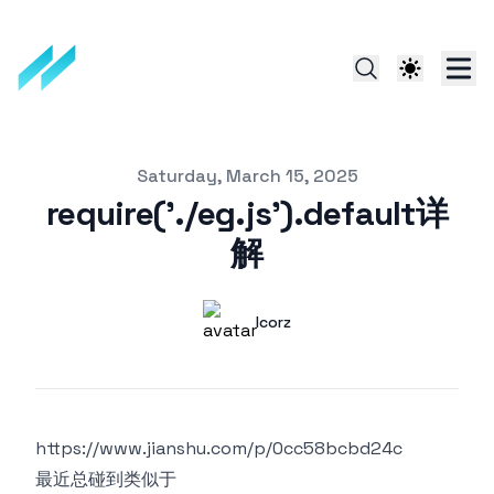
Published on
Saturday, March 15, 2025
require('./eg.js').default详
解
Authors
Name
lcorz
Twitter
https://www.jianshu.com/p/0cc58bcbd24c
最近总碰到类似于