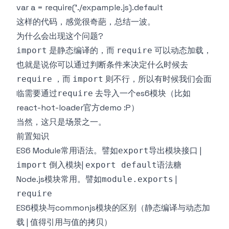
var a = require('./expample.js).default
这样的代码，感觉很奇葩，总结一波。
为什么会出现这个问题?
是静态编译的，而
可以动态加载，
import
require
也就是说你可以通过判断条件来决定什么时候去
，而
则不行，所以有时候我们会面
require
import
临需要通过
去导入一个es6模块（比如
require
react-hot-loader官方demo :P）
当然，这只是场景之一。
前置知识
ES6 Module常用语法。譬如
导出模块接口 |
export
倒入模块|
语法糖
import
export default
Node.js模块常用。譬如
|
module.exports
require
ES6模块与commonjs模块的区别（静态编译与动态加
载 | 值得引用与值的拷贝）